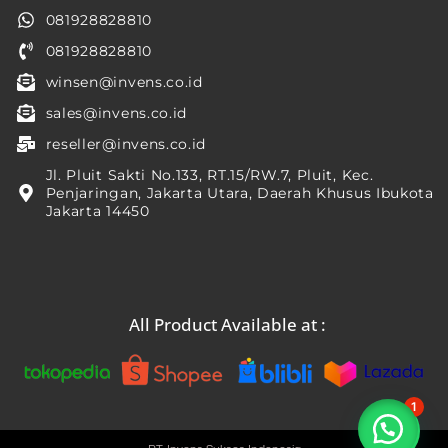
081928828810
081928828810
winsen@invens.co.id
sales@invens.co.id
reseller@invens.co.id
Jl. Pluit Sakti No.133, RT.15/RW.7, Pluit, Kec.
Penjaringan, Jakarta Utara, Daerah Khusus Ibukota
Jakarta 14450
All Product Available at :
1
Silahkan chat kami...