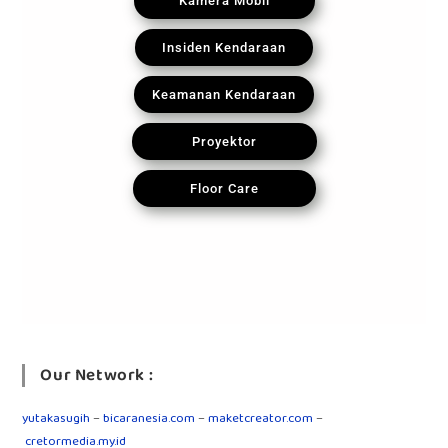
Kamera Mobil
Insiden Kendaraan
Keamanan Kendaraan
Proyektor
Floor Care
Our Network :
yutakasugih
–
bicaranesia.com
–
maketcreator.com
–
cretormedia.my.id