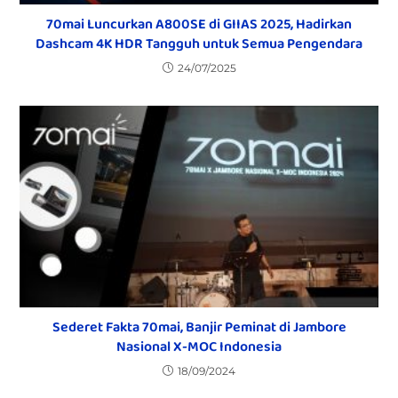
70mai Luncurkan A800SE di GIIAS 2025, Hadirkan
Dashcam 4K HDR Tangguh untuk Semua Pengendara
24/07/2025
Sederet Fakta 70mai, Banjir Peminat di Jambore
Nasional X-MOC Indonesia
18/09/2024