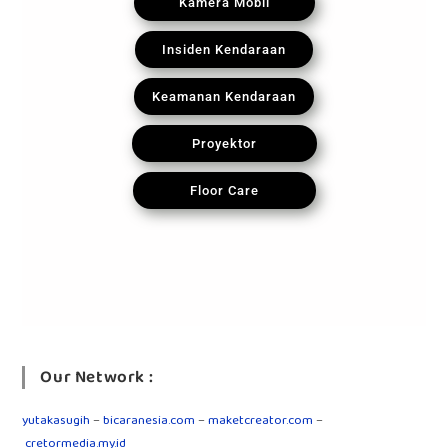
Kamera Mobil
Insiden Kendaraan
Keamanan Kendaraan
Proyektor
Floor Care
Our Network :
yutakasugih
–
bicaranesia.com
–
maketcreator.com
–
cretormedia.my.id