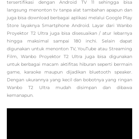
tersertifikasi dengan Android TV 11 sehingga bisa
langsung menonton tv tanpa alat tambahan apapun dan
juga bisa download berbagai aplikasi melalui Google Play
Store layaknya Smartphone Android. Layar dari Wanbo
Proyektor T2 Ultra juga bisa disesuaikan / atur lebarnya
hingga maksimal sampai 180 inchi. Selain dapat
digunakan untuk menonton TV, YouTube atau Streaming
Film, Wanbo Proyektor T2 Ultra juga bisa digunakan
untuk berbagai macam aktifitas hiburan seperti bermain
game, karaoke maupun dijadikan bluetooth speaker.
Dengan ukurannya yang kecil dan bobotnya yang ringan
Wanbo T2 Ultra mudah disimpan dan dibawa
kemanapun.