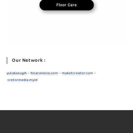
Floor Care
Our Network :
yutakasugih
–
bicaranesia.com
–
maketcreator.com
–
cretormedia.my.id