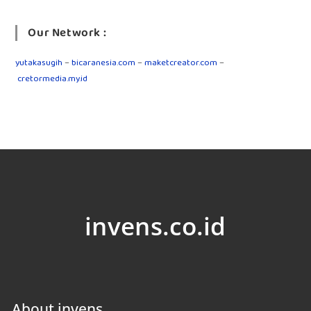
Our Network :
yutakasugih
–
bicaranesia.com
–
maketcreator.com
–
cretormedia.my.id
invens.co.id
About invens