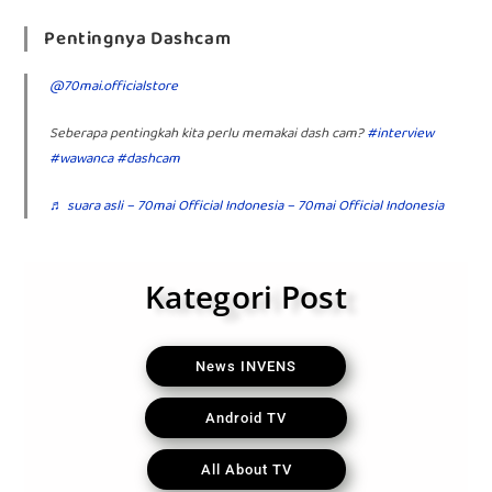
Pentingnya Dashcam
@70mai.officialstore
Seberapa pentingkah kita perlu memakai dash cam?
#interview
#wawanca
#dashcam
♬ suara asli – 70mai Official Indonesia – 70mai Official Indonesia
Kategori Post
News INVENS
Android TV
All About TV