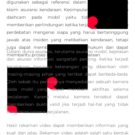
digunakan sebagai referensi dalam proses pengajuan
klaim asuransi kendaraan. Kesimpulan dari pemasangan
dashcam pada mobil yaitu tidak hanya dapat
memberikan perlindungan ketika terjadi perselisihan dan
perdebatan mengenai siapa yang harus bertannggung
jawab atas insiden yang melibatkan kendaraan, tetapi
juga dapat memberikan keamanan hukum dan dapat
Dalam dunia asuransi, terutama asuransi mobil, kejelasan
membantu proses klaim asuransi kendaraan.
dan akurasi informasi sangatlah penting. Ketika terjadi
kecelakaan biasanya keterangan yang diberikan oleh
masing-masing pihak yang terlibat dapat berbeda-beda.
Oleh sebab itu pentingnya menyediakan sebuah kamera
pada mobil yang dapat merekam aktifitas selama
perjalanan. Karena melalui kamera tersebut dapat
memberikan bukti valid jika terjadi hal-hal yang tidak
diinginkan selama perjalanan,
Hasil rekaman video dapat memberikan informasi yang
kuat dan jelas. Rekaman video adalah salah satu bentuk