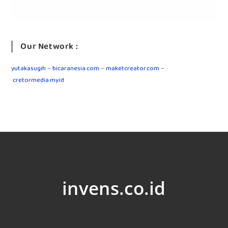
Our Network :
yutakasugih
–
bicaranesia.com
–
maketcreator.com
–
cretormedia.my.id
invens.co.id