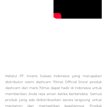
Melalui PT. Invens Sukses Indonesia yang merupakan
distributor resmi dashcam 70mai Official Store’ produk
dashcam dari merk 70mai dapat hadir di Indonesia untuk
memberikan Anda rasa aman ketika berkendara. Semua
produk yang ada didistribusikan secara langsung untuk
menjamin dan memastikan keasliannya. Produk