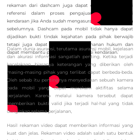
rekaman dari dashcam juga dapat digunakan sebagai
referensi dalam proses pengajuan klaim asuransi
kendaraan jika Anda sudah mengasuransikan mobil Anda
sebelumnya. Dashcam pada mobil tidak hanya dapat
dijadikan bukti tindak kejahatan pada pihak berwajib
tetapi juga dapat memberikan keamanan hukum dan
Dalam dunia asuransi, terutama asuransi mobil, kejelasan
dapat membantu proses klaim asuransi kendaraan.
dan akurasi informasi sangatlah penting. Ketika terjadi
kecelakaan biasanya keterangan yang diberikan oleh
masing-masing pihak yang terlibat dapat berbeda-beda.
Oleh sebab itu pentingnya menyediakan sebuah kamera
pada mobil yang dapat merekam aktifitas selama
perjalanan. Karena melalui kamera tersebut dapat
memberikan bukti valid jika terjadi hal-hal yang tidak
diinginkan selama perjalanan,
Hasil rekaman video dapat memberikan informasi yang
kuat dan jelas. Rekaman video adalah salah satu bentuk