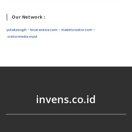
Our Network :
yutakasugih
–
bicaranesia.com
–
maketcreator.com
–
cretormedia.my.id
invens.co.id