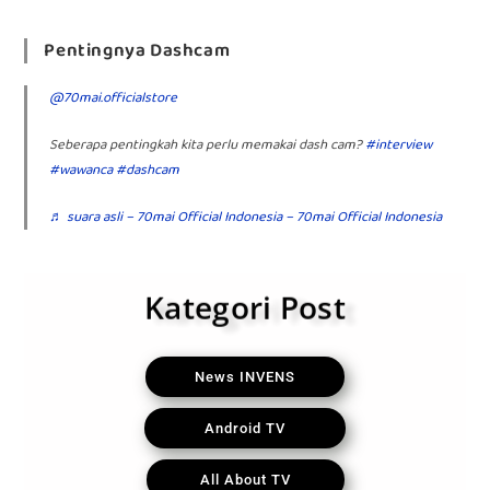
Pentingnya Dashcam
@70mai.officialstore
Seberapa pentingkah kita perlu memakai dash cam?
#interview
#wawanca
#dashcam
♬ suara asli – 70mai Official Indonesia – 70mai Official Indonesia
Kategori Post
News INVENS
Android TV
All About TV