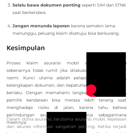
Selalu bawa dokumen penting
seperti SIM dan STNK
saat berkendara.
Jangan menunda laporan
karena semakin lama
menunggu, peluang klaim disetujui bisa berkurang.
Kesimpulan
Proses klaim asuransi mobil akibat kecelakaan
sebenarnya tidak rumit jika dilakukan sesuai prosedur
resmi. Kunci utama adalah pelaporan tepat waktu,
kelengkapan dokumen, dan kepatuhan pada aturan yang
berlaku. Dengan memahami langkah-langkah di atas,
pemilik kendaraan bisa merasa lebih tenang saat
menghadapi risiko di jalan, karena tahu bahwa
perlindungan asuransi akan bekerja sebagaimana
Dalam dunia asuransi, terutama asuransi mobil, kejelasan
mestinya.
dan akurasi informasi sangatlah penting. Ketika terjadi