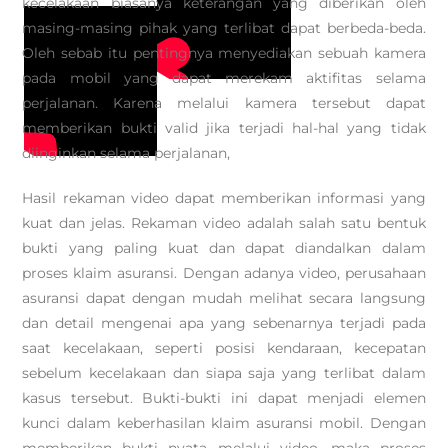
kecelakaan biasanya keterangan yang diberikan oleh
masing-masing pihak yang terlibat dapat berbeda-beda.
Oleh sebab itu pentingnya menyediakan sebuah kamera
pada mobil yang dapat merekam aktifitas selama
perjalanan. Karena melalui kamera tersebut dapat
memberikan bukti valid jika terjadi hal-hal yang tidak
diinginkan selama perjalanan,
Hasil rekaman video dapat memberikan informasi yang
kuat dan jelas. Rekaman video adalah salah satu bentuk
bukti yang paling kuat dan dapat diandalkan dalam
proses klaim asuransi. Dengan adanya video, perusahaan
asuransi dapat dengan mudah melihat secara langsung
dan detail mengenai apa yang sebenarnya terjadi pada
saat kecelakaan, seperti posisi kendaraan, kecepatan
sebelum kecelakaan dan siapa saja yang terlibat dalam
kasus tersebut. Bukti-bukti ini dapat menjadi elemen
kunci dalam keberhasilan klaim asuransi mobil. Dengan
memberikan bukti nyata melalui video, maka proses