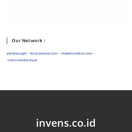
Our Network :
yutakasugih
–
bicaranesia.com
–
maketcreator.com
–
cretormedia.my.id
invens.co.id