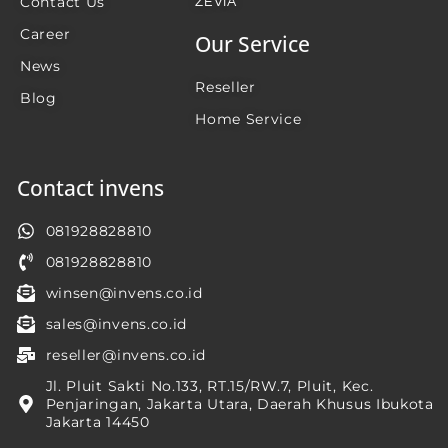
Contact Us
ZEVIA
Career
Our Service
News
Reseller
Blog
Home Service
Contact invens
081928828810
081928828810
winsen@invens.co.id
sales@invens.co.id
reseller@invens.co.id
Jl. Pluit Sakti No.133, RT.15/RW.7, Pluit, Kec.
Penjaringan, Jakarta Utara, Daerah Khusus Ibukota
Jakarta 14450