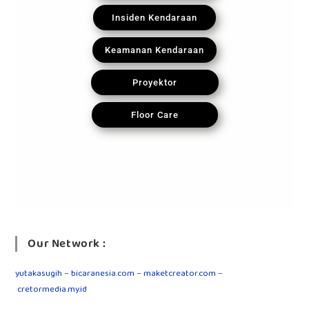
Insiden Kendaraan
Keamanan Kendaraan
Proyektor
Floor Care
Our Network :
yutakasugih
–
bicaranesia.com
–
maketcreator.com
–
cretormedia.my.id