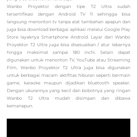
Wanbo Proyektor dengan tipe T2 Ultra sudah
tersertifikasi dengan Android TV 11 sehingga bisa
langsung menonton tv tanpa alat tambahan apapun dan
juga bisa download berbagai aplikasi melalui Google Play
Store layaknya Smartphone Android. Layar dari Wanbo
Proyektor T2 Ultra juga bisa disesuaikan / atur lebarnya
hingga maksimal sampai 180 inchi. Selain dapat
digunakan untuk menonton TV, YouTube atau Streaming
Film, Wanbo Proyektor T2 Ultra juga bisa digunakan
untuk berbagai macam aktifitas hiburan seperti bermain
game, karaoke maupun dijadikan bluetooth speaker.
Dengan ukurannya yang kecil dan bobotnya yang ringan
Wanbo T2 Ultra mudah disimpan dan dibawa
kemanapun.