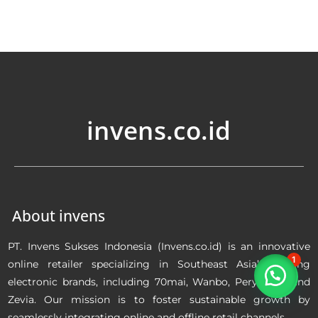
invens.co.id
About invens
PT. Invens Sukses Indonesia (Invens.co.id) is an innovative
1
online retailer specializing in Southeast Asia’s leading
electronic brands, including 70mai, Wanbo, Perysmith and
Zevia. Our mission is to foster sustainable growth by
seamlessly integrating online and offline retail channels.