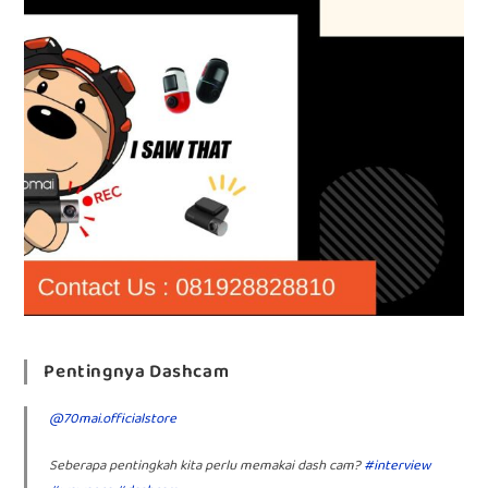
Pentingnya Dashcam
@70mai.officialstore
Seberapa pentingkah kita perlu memakai dash cam?
#interview