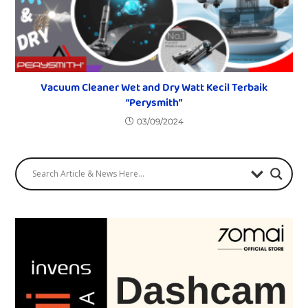
Vacuum Cleaner Wet and Dry Watt Kecil Terbaik
“Perysmith”
03/09/2024