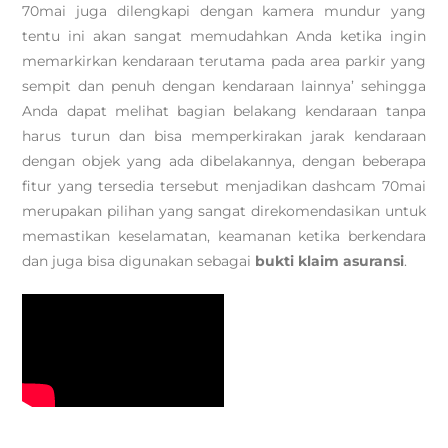
70mai juga dilengkapi dengan kamera mundur yang
tentu ini akan sangat memudahkan Anda ketika ingin
memarkirkan kendaraan terutama pada area parkir yang
sempit dan penuh dengan kendaraan lainnya’ sehingga
Anda dapat melihat bagian belakang kendaraan tanpa
harus turun dan bisa memperkirakan jarak kendaraan
dengan objek yang ada dibelakannya, dengan beberapa
fitur yang tersedia tersebut menjadikan dashcam 70mai
merupakan pilihan yang sangat direkomendasikan untuk
memastikan keselamatan, keamanan ketika berkendara
dan juga bisa digunakan sebagai
bukti klaim asuransi
.