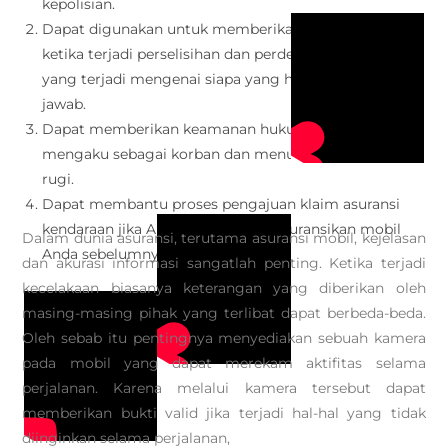
kepolisian.
Dapat digunakan untuk memberikan perlindungan
ketika terjadi perselisihan dan perdebatan atas insiden
yang terjadi mengenai siapa yang harus bertanggung
jawab.
Dapat memberikan keamanan hukum dari pihak yang
mengaku sebagai korban dan menuntut balik ganti
rugi.
Dapat membantu proses pengajuan klaim asuransi
kendaraan jika Anda sudah mengasuransikan mobil
Dalam dunia asuransi, terutama asuransi mobil, kejelasan
Anda sebelumnya.
dan akurasi informasi sangatlah penting. Ketika terjadi
kecelakaan biasanya keterangan yang diberikan oleh
masing-masing pihak yang terlibat dapat berbeda-beda.
Oleh sebab itu pentingnya menyediakan sebuah kamera
pada mobil yang dapat merekam aktifitas selama
perjalanan. Karena melalui kamera tersebut dapat
memberikan bukti valid jika terjadi hal-hal yang tidak
diinginkan selama perjalanan,