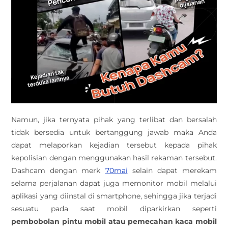
Namun, jika ternyata pihak yang terlibat dan bersalah
tidak bersedia untuk bertanggung jawab maka Anda
dapat melaporkan kejadian tersebut kepada pihak
kepolisian dengan menggunakan hasil rekaman tersebut.
Dashcam dengan merk
70mai
selain dapat merekam
selama perjalanan dapat juga memonitor mobil melalui
aplikasi yang diinstal di smartphone, sehingga jika terjadi
sesuatu pada saat mobil diparkirkan seperti
pembobolan pintu mobil atau pemecahan kaca mobil