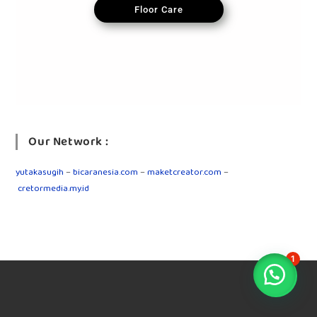
Floor Care
Our Network :
yutakasugih
–
bicaranesia.com
–
maketcreator.com
–
cretormedia.my.id
1