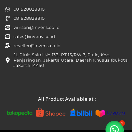
081928828810
081928828810
winsen@invens.co.id
sales@invens.co.id
reseller@invens.co.id
Jl. Pluit Sakti No.133, RT.15/RW.7, Pluit, Kec.
Penjaringan, Jakarta Utara, Daerah Khusus Ibukota
Jakarta 14450
All Product Available at :
1
Silahkan chat kami...