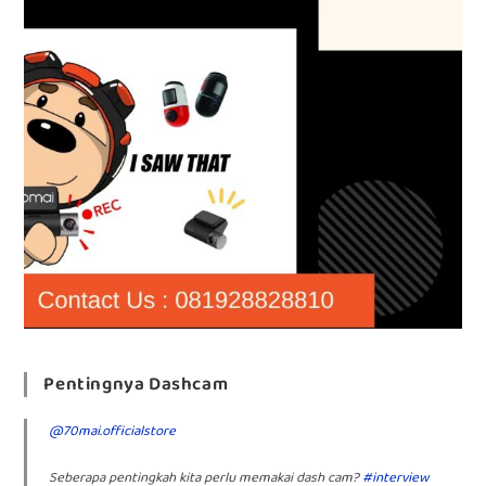
Pentingnya Dashcam
@70mai.officialstore
Seberapa pentingkah kita perlu memakai dash cam?
#interview