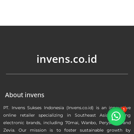
invens.co.id
About invens
PT. Invens Sukses Indonesia (Invens.co.id) is an innovative
1
online retailer specializing in Southeast Asia’s leading
electronic brands, including 70mai, Wanbo, Perysmith and
Zevia. Our mission is to foster sustainable growth by