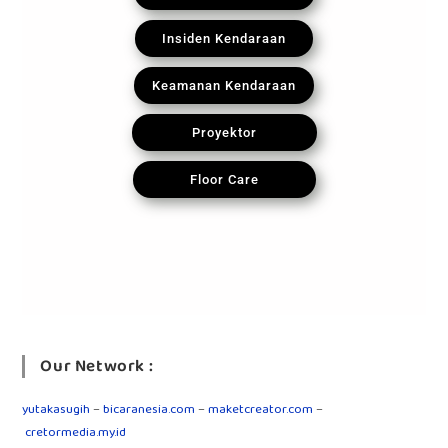
Insiden Kendaraan
Keamanan Kendaraan
Proyektor
Floor Care
Our Network :
yutakasugih
–
bicaranesia.com
–
maketcreator.com
–
cretormedia.my.id