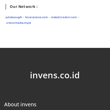
Our Network :
yutakasugih
–
bicaranesia.com
–
maketcreator.com
–
cretormedia.my.id
invens.co.id
About invens