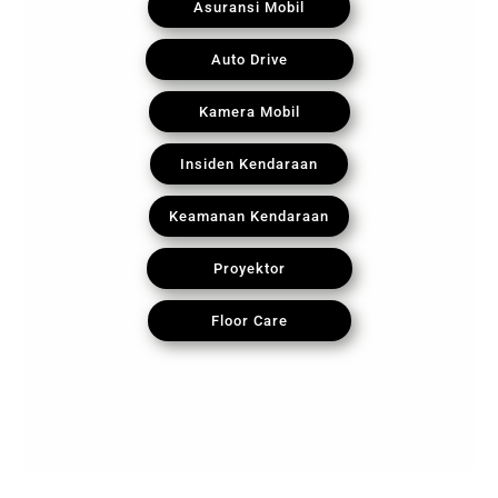
Asuransi Mobil
Auto Drive
Kamera Mobil
Insiden Kendaraan
Keamanan Kendaraan
Proyektor
Floor Care