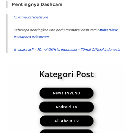
Pentingnya Dashcam
@70mai.officialstore
Seberapa pentingkah kita perlu memakai dash cam?
#interview
#wawanca
#dashcam
♬ suara asli – 70mai Official Indonesia – 70mai Official Indonesia
Kategori Post
News INVENS
Android TV
All About TV