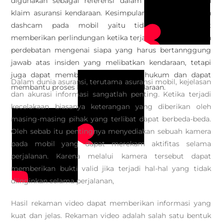
digunakan sebagai referensi dalam proses pengajuan
klaim asuransi kendaraan. Kesimpulan dari pemasangan
dashcam pada mobil yaitu tidak hanya dapat
memberikan perlindungan ketika terjadi perselisihan dan
perdebatan mengenai siapa yang harus bertannggung
jawab atas insiden yang melibatkan kendaraan, tetapi
juga dapat memberikan keamanan hukum dan dapat
Dalam dunia asuransi, terutama asuransi mobil, kejelasan
membantu proses klaim asuransi kendaraan.
dan akurasi informasi sangatlah penting. Ketika terjadi
kecelakaan biasanya keterangan yang diberikan oleh
masing-masing pihak yang terlibat dapat berbeda-beda.
Oleh sebab itu pentingnya menyediakan sebuah kamera
pada mobil yang dapat merekam aktifitas selama
perjalanan. Karena melalui kamera tersebut dapat
memberikan bukti valid jika terjadi hal-hal yang tidak
diinginkan selama perjalanan,
Hasil rekaman video dapat memberikan informasi yang
kuat dan jelas. Rekaman video adalah salah satu bentuk