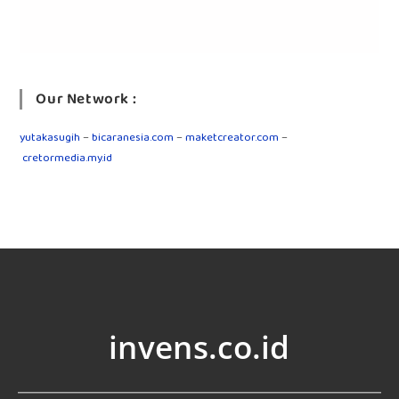
Our Network :
yutakasugih
–
bicaranesia.com
–
maketcreator.com
–
cretormedia.my.id
invens.co.id