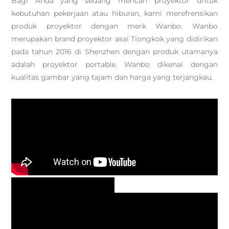
Bagi Anda yang sedang mencari proyektor untuk
kebutuhan pekerjaan atau hiburan, kami merefrensikan
produk proyektor dengan merk Wanbo. Wanbo
merupakan brand proyektor asal Tiongkok yang didirikan
pada tahun 2016 di Shenzhen dengan produk utamanya
adalah proyektor portable. Wanbo dikenal dengan
kualitas gambar yang tajam dan harga yang terjangkau.