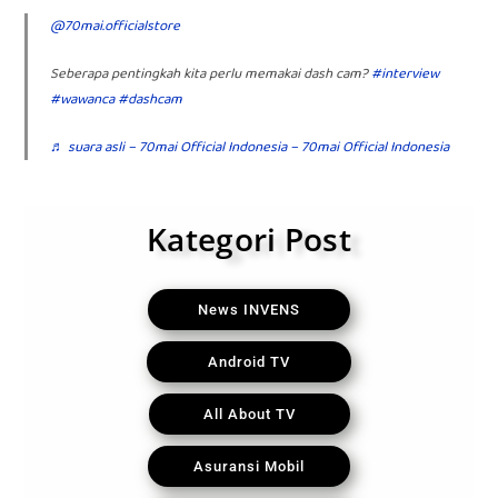
@70mai.officialstore
Seberapa pentingkah kita perlu memakai dash cam?
#interview
#wawanca
#dashcam
♬ suara asli – 70mai Official Indonesia – 70mai Official Indonesia
Kategori Post
News INVENS
Android TV
All About TV
Asuransi Mobil