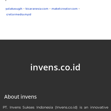
yutakasugih
–
bicaranesia.com
–
maketcreator.com
–
cretormedia.my.id
invens.co.id
About invens
PT. Invens Sukses Indonesia (Invens.co.id) is an innovative