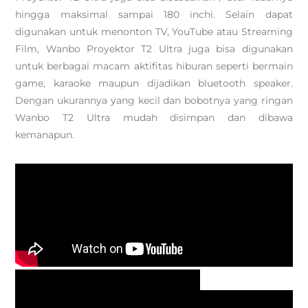
hingga maksimal sampai 180 inchi. Selain dapat
digunakan untuk menonton TV, YouTube atau Streaming
Film, Wanbo Proyektor T2 Ultra juga bisa digunakan
untuk berbagai macam aktifitas hiburan seperti bermain
game, karaoke maupun dijadikan bluetooth speaker.
Dengan ukurannya yang kecil dan bobotnya yang ringan
Wanbo T2 Ultra mudah disimpan dan dibawa
kemanapun.