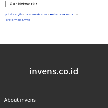
Our Network :
yutakasugih
–
bicaranesia.com
–
maketcreator.com
–
cretormedia.my.id
invens.co.id
About invens