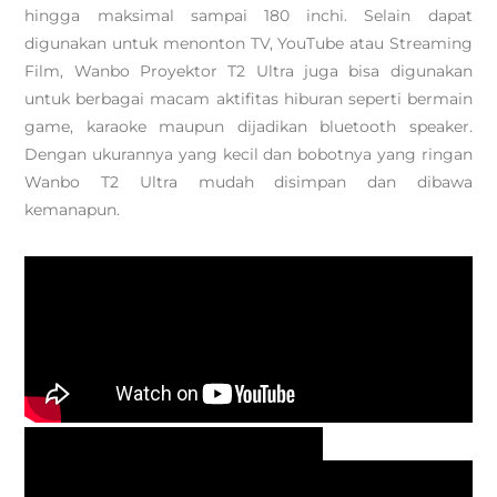
hingga maksimal sampai 180 inchi. Selain dapat
digunakan untuk menonton TV, YouTube atau Streaming
Film, Wanbo Proyektor T2 Ultra juga bisa digunakan
untuk berbagai macam aktifitas hiburan seperti bermain
game, karaoke maupun dijadikan bluetooth speaker.
Dengan ukurannya yang kecil dan bobotnya yang ringan
Wanbo T2 Ultra mudah disimpan dan dibawa
kemanapun.