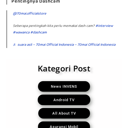
Pentingnya Dashcam
@70mai.officialstore
Seberapa pentingkah kita perlu memakai dash cam?
#interview
#wawanca
#dashcam
♬ suara asli – 70mai Official Indonesia – 70mai Official Indonesia
Kategori Post
News INVENS
Android TV
All About TV
Asuransi Mobil