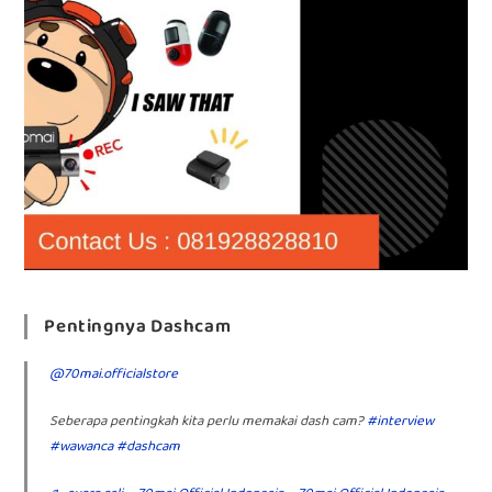
Pentingnya Dashcam
@70mai.officialstore
Seberapa pentingkah kita perlu memakai dash cam?
#interview
#wawanca
#dashcam