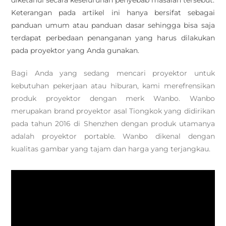
diketahui secara keseluruhan penyebab masalah tersebut.
Keterangan pada artikel ini hanya bersifat sebagai
panduan umum atau panduan dasar sehingga bisa saja
terdapat perbedaan penanganan yang harus dilakukan
pada proyektor yang Anda gunakan.
Bagi Anda yang sedang mencari proyektor untuk
kebutuhan pekerjaan atau hiburan, kami merefrensikan
produk proyektor dengan merk Wanbo. Wanbo
merupakan brand proyektor asal Tiongkok yang didirikan
pada tahun 2016 di Shenzhen dengan produk utamanya
adalah proyektor portable. Wanbo dikenal dengan
kualitas gambar yang tajam dan harga yang terjangkau.