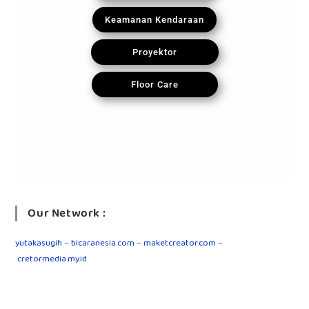
Keamanan Kendaraan
Proyektor
Floor Care
Our Network :
yutakasugih
–
bicaranesia.com
–
maketcreator.com
–
cretormedia.my.id