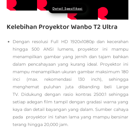
Detail Spesifikasi
Kelebihan Proyektor Wanbo T2 Ultra
Dengan resolusi Full HD 1920x1080p dan kecerahan
hingga 500 ANSI lumens, proyektor ini mampu
menampilkan gambar yang jernih dan tajam bahkan
dalam pencahayaan yang kurang ideal. Proyektor ini
mampu menampilkan ukuran gambar maksimum 180
inci (max. rekomendasi 130 inch), sehingga
menghemat puluhan juta dibanding beli Large
TV. Didukung dengan rasio kontras 2500:1 sehingga
setiap adegan film tampil dengan gradasi warna yang
kaya dan detail bayangan yang dalam. Sumber cahaya
pada proyektor ini tahan lama yang mampu bersinar
terang hingga 20,000 jam.