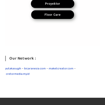
Proyektor
Floor Care
Our Network :
yutakasugih
–
bicaranesia.com
–
maketcreator.com
–
cretormedia.my.id