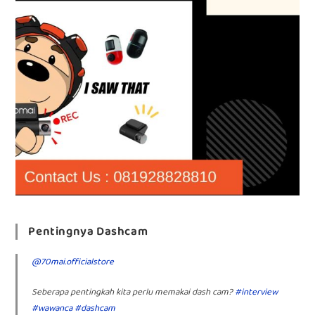
Pentingnya Dashcam
@70mai.officialstore
Seberapa pentingkah kita perlu memakai dash cam?
#interview
#wawanca
#dashcam