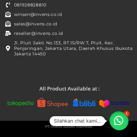
081928828810
winsen@invens.co.id
sales@invens.co.id
reseller@invens.co.id
Jl. Pluit Sakti No.133, RT.15/RW.7, Pluit, Kec.
Penjaringan, Jakarta Utara, Daerah Khusus Ibukota
Jakarta 14450
All Product Available at :
1
Silahkan chat kami...
PT. Invens Sukses Indonesia