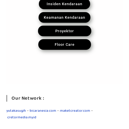
Insiden Kendaraan
Keamanan Kendaraan
Proyektor
Floor Care
Our Network :
yutakasugih
–
bicaranesia.com
–
maketcreator.com
–
cretormedia.my.id