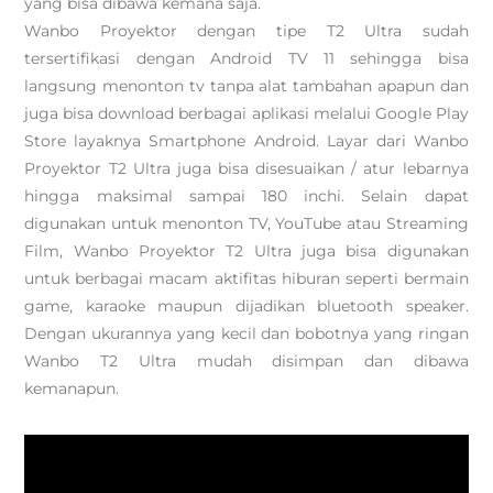
yang bisa dibawa kemana saja.
Wanbo Proyektor dengan tipe T2 Ultra sudah
tersertifikasi dengan Android TV 11 sehingga bisa
langsung menonton tv tanpa alat tambahan apapun dan
juga bisa download berbagai aplikasi melalui Google Play
Store layaknya Smartphone Android. Layar dari Wanbo
Proyektor T2 Ultra juga bisa disesuaikan / atur lebarnya
hingga maksimal sampai 180 inchi. Selain dapat
digunakan untuk menonton TV, YouTube atau Streaming
Film, Wanbo Proyektor T2 Ultra juga bisa digunakan
untuk berbagai macam aktifitas hiburan seperti bermain
game, karaoke maupun dijadikan bluetooth speaker.
Dengan ukurannya yang kecil dan bobotnya yang ringan
Wanbo T2 Ultra mudah disimpan dan dibawa
kemanapun.