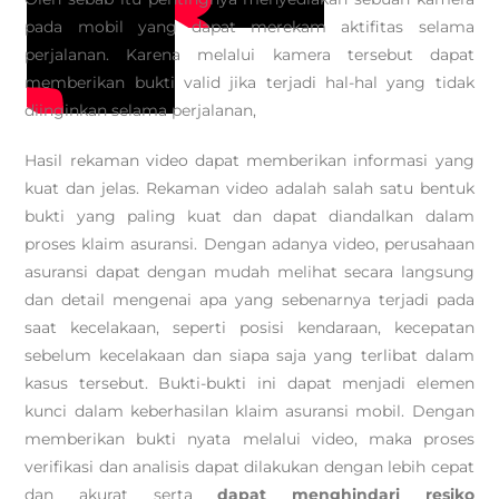
pada mobil yang dapat merekam aktifitas selama
perjalanan. Karena melalui kamera tersebut dapat
memberikan bukti valid jika terjadi hal-hal yang tidak
diinginkan selama perjalanan,
Hasil rekaman video dapat memberikan informasi yang
kuat dan jelas. Rekaman video adalah salah satu bentuk
bukti yang paling kuat dan dapat diandalkan dalam
proses klaim asuransi. Dengan adanya video, perusahaan
asuransi dapat dengan mudah melihat secara langsung
dan detail mengenai apa yang sebenarnya terjadi pada
saat kecelakaan, seperti posisi kendaraan, kecepatan
sebelum kecelakaan dan siapa saja yang terlibat dalam
kasus tersebut. Bukti-bukti ini dapat menjadi elemen
kunci dalam keberhasilan klaim asuransi mobil. Dengan
memberikan bukti nyata melalui video, maka proses
verifikasi dan analisis dapat dilakukan dengan lebih cepat
dan akurat serta
dapat menghindari resiko