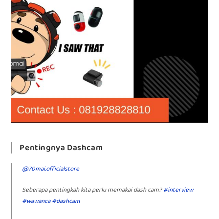
Pentingnya Dashcam
@70mai.officialstore
Seberapa pentingkah kita perlu memakai dash cam?
#interview
#wawanca
#dashcam