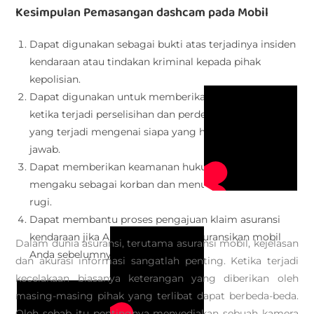
Kesimpulan Pemasangan dashcam pada Mobil
Dapat digunakan sebagai bukti atas terjadinya insiden
kendaraan atau tindakan kriminal kepada pihak
kepolisian.
Dapat digunakan untuk memberikan perlindungan
ketika terjadi perselisihan dan perdebatan atas insiden
yang terjadi mengenai siapa yang harus bertanggung
jawab.
Dapat memberikan keamanan hukum dari pihak yang
mengaku sebagai korban dan menuntut balik ganti
rugi.
Dapat membantu proses pengajuan klaim asuransi
kendaraan jika Anda sudah mengasuransikan mobil
Dalam dunia asuransi, terutama asuransi mobil, kejelasan
Anda sebelumnya.
dan akurasi informasi sangatlah penting. Ketika terjadi
kecelakaan biasanya keterangan yang diberikan oleh
masing-masing pihak yang terlibat dapat berbeda-beda.
Oleh sebab itu pentingnya menyediakan sebuah kamera