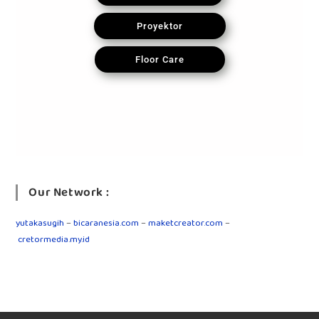
Proyektor
Floor Care
Our Network :
yutakasugih
–
bicaranesia.com
–
maketcreator.com
–
cretormedia.my.id