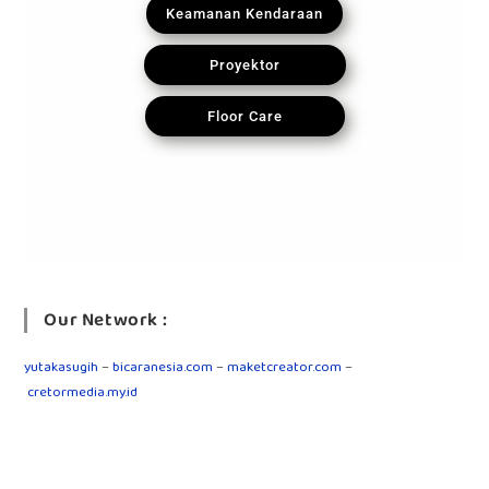
Keamanan Kendaraan
Proyektor
Floor Care
Our Network :
yutakasugih
–
bicaranesia.com
–
maketcreator.com
–
cretormedia.my.id