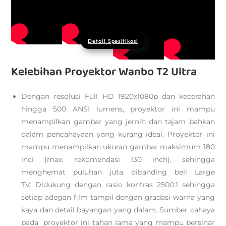
Detail Spesifikasi
Kelebihan Proyektor Wanbo T2 Ultra
Dengan resolusi Full HD 1920x1080p dan kecerahan
hingga 500 ANSI lumens, proyektor ini mampu
menampilkan gambar yang jernih dan tajam bahkan
dalam pencahayaan yang kurang ideal. Proyektor ini
mampu menampilkan ukuran gambar maksimum 180
inci (max. rekomendasi 130 inch), sehingga
menghemat puluhan juta dibanding beli Large
TV. Didukung dengan rasio kontras 2500:1 sehingga
setiap adegan film tampil dengan gradasi warna yang
kaya dan detail bayangan yang dalam. Sumber cahaya
pada proyektor ini tahan lama yang mampu bersinar