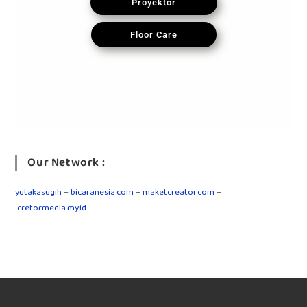
Proyektor
Floor Care
Our Network :
yutakasugih
–
bicaranesia.com
–
maketcreator.com
–
cretormedia.my.id