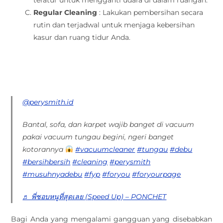
teratur untuk mengganti udara di dalam ruangan.
Regular Cleaning
: Lakukan pembersihan secara
rutin dan terjadwal untuk menjaga kebersihan
kasur dan ruang tidur Anda.
@perysmith.id
Bantal, sofa, dan karpet wajib banget di vacuum
pakai vacuum tungau begini, ngeri banget
kotorannya
#vacuumcleaner
#tungau
#debu
#bersihbersih
#cleaning
#perysmith
#musuhnyadebu
#fyp
#foryou
#foryourpage
♬ พี่ชอบหนูที่สุดเลย (Speed Up) – PONCHET
Bagi Anda yang mengalami gangguan yang disebabkan