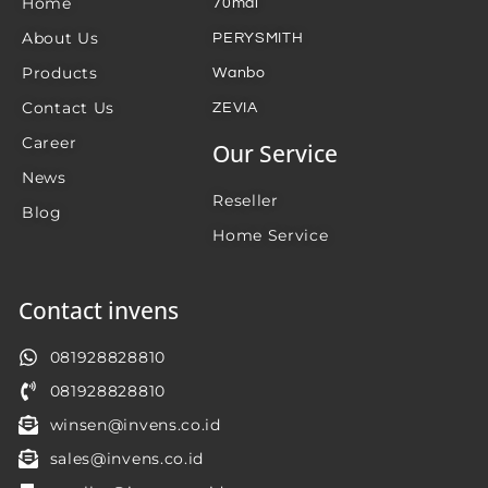
Home
70mai
About Us
PERYSMITH
Products
Wanbo
Contact Us
ZEVIA
Career
Our Service
News
Reseller
Blog
Home Service
Contact invens
081928828810
081928828810
winsen@invens.co.id
sales@invens.co.id