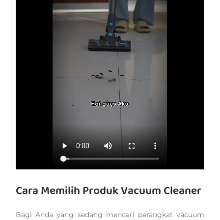
Cara Memilih Produk Vacuum Cleaner
Bagi Anda yang sedang mencari perangkat vacuum