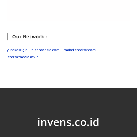
Our Network :
yutakasugih
–
bicaranesia.com
–
maketcreator.com
–
cretormedia.my.id
invens.co.id