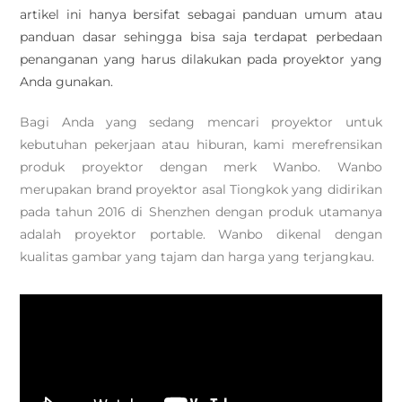
artikel ini hanya bersifat sebagai panduan umum atau
panduan dasar sehingga bisa saja terdapat perbedaan
penanganan yang harus dilakukan pada proyektor yang
Anda gunakan.
Bagi Anda yang sedang mencari proyektor untuk
kebutuhan pekerjaan atau hiburan, kami merefrensikan
produk proyektor dengan merk Wanbo. Wanbo
merupakan brand proyektor asal Tiongkok yang didirikan
pada tahun 2016 di Shenzhen dengan produk utamanya
adalah proyektor portable. Wanbo dikenal dengan
kualitas gambar yang tajam dan harga yang terjangkau.