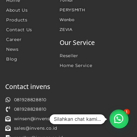
Home
70mai
About Us
PERYSMITH
Products
Wanbo
Contact Us
ZEVIA
Career
Our Service
News
Reseller
Blog
Home Service
Contact invens
081928828810
081928828810
1
Silahkan chat kami...
winsen@invens.co.id
sales@invens.co.id