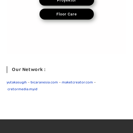
Proyektor
Floor Care
Our Network :
yutakasugih
–
bicaranesia.com
–
maketcreator.com
–
cretormedia.my.id