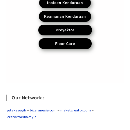
Insiden Kendaraan
Keamanan Kendaraan
Proyektor
Floor Care
Our Network :
yutakasugih
–
bicaranesia.com
–
maketcreator.com
–
cretormedia.my.id