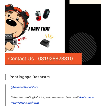
Pentingnya Dashcam
@70mai.officialstore
Seberapa pentingkah kita perlu memakai dash cam?
#interview
#wawanca
#dashcam