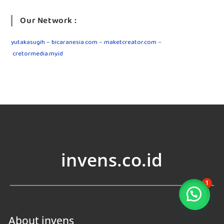
Our Network :
yutakasugih
–
bicaranesia.com
–
maketcreator.com
–
cretormedia.my.id
invens.co.id
1
About invens