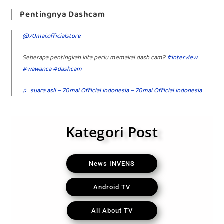
Pentingnya Dashcam
@70mai.officialstore
Seberapa pentingkah kita perlu memakai dash cam?
#interview
#wawanca
#dashcam
♬ suara asli – 70mai Official Indonesia – 70mai Official Indonesia
Kategori Post
News INVENS
Android TV
All About TV