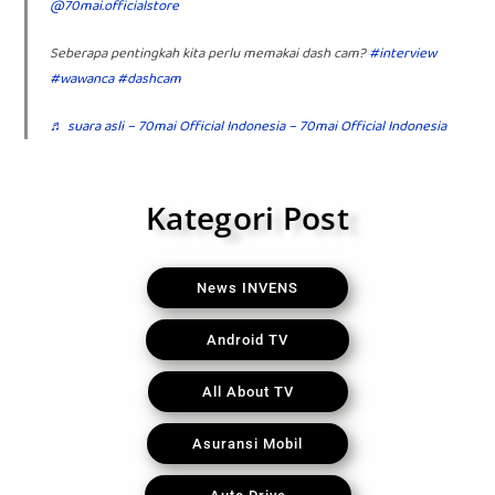
@70mai.officialstore
Seberapa pentingkah kita perlu memakai dash cam?
#interview
#wawanca
#dashcam
♬ suara asli – 70mai Official Indonesia – 70mai Official Indonesia
Kategori Post
News INVENS
Android TV
All About TV
Asuransi Mobil