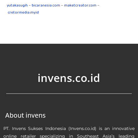
yutakasugih
–
bicaranesia.com
–
maketcreator.com
–
cretormedia.my.id
invens.co.id
About invens
PT. Invens Sukses Indonesia (Invens.co.id) is an innovative
online retailer specializing in Southeast Asia’s leading