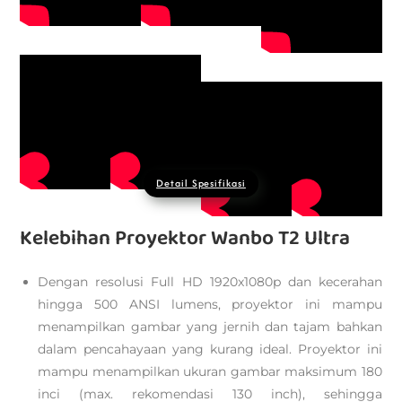
Detail Spesifikasi
Kelebihan Proyektor Wanbo T2 Ultra
Dengan resolusi Full HD 1920x1080p dan kecerahan
hingga 500 ANSI lumens, proyektor ini mampu
menampilkan gambar yang jernih dan tajam bahkan
dalam pencahayaan yang kurang ideal. Proyektor ini
mampu menampilkan ukuran gambar maksimum 180
inci (max. rekomendasi 130 inch), sehingga