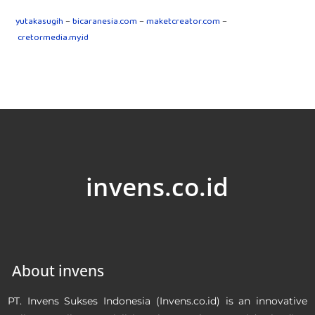
yutakasugih
–
bicaranesia.com
–
maketcreator.com
–
cretormedia.my.id
invens.co.id
About invens
PT. Invens Sukses Indonesia (Invens.co.id) is an innovative