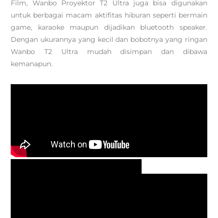
Film, Wanbo Proyektor T2 Ultra juga bisa digunakan
untuk berbagai macam aktifitas hiburan seperti bermain
game, karaoke maupun dijadikan bluetooth speaker.
Dengan ukurannya yang kecil dan bobotnya yang ringan
Wanbo T2 Ultra mudah disimpan dan dibawa
kemanapun.