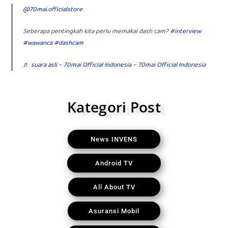
@70mai.officialstore
Seberapa pentingkah kita perlu memakai dash cam?
#interview
#wawanca
#dashcam
♬ suara asli – 70mai Official Indonesia – 70mai Official Indonesia
Kategori Post
News INVENS
Android TV
All About TV
Asuransi Mobil