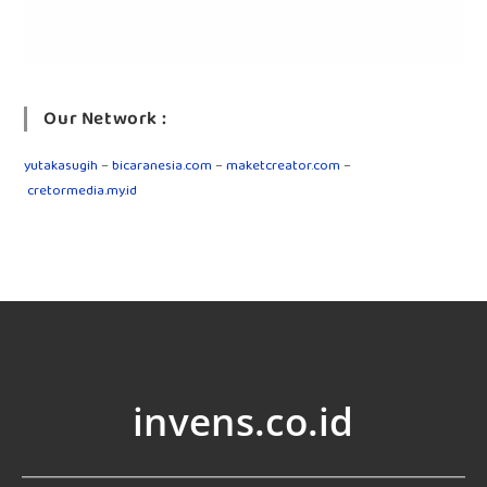
Our Network :
yutakasugih
–
bicaranesia.com
–
maketcreator.com
–
cretormedia.my.id
invens.co.id