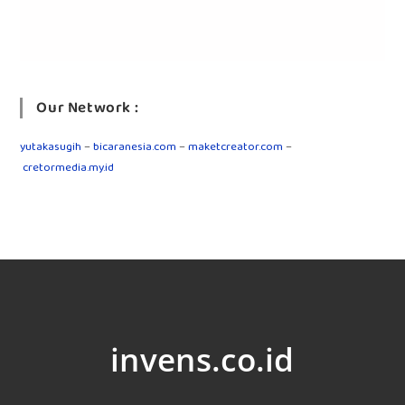
Our Network :
yutakasugih
–
bicaranesia.com
–
maketcreator.com
–
cretormedia.my.id
invens.co.id