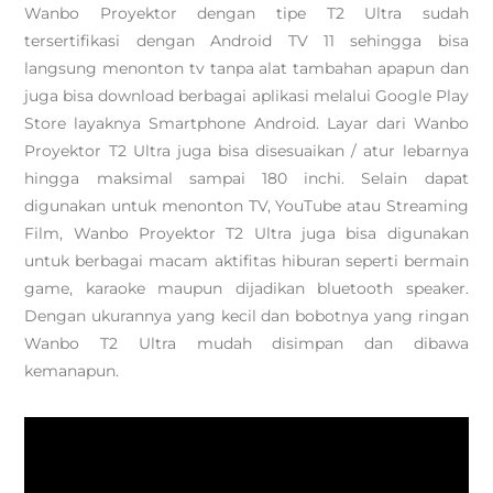
Wanbo Proyektor dengan tipe T2 Ultra sudah
tersertifikasi dengan Android TV 11 sehingga bisa
langsung menonton tv tanpa alat tambahan apapun dan
juga bisa download berbagai aplikasi melalui Google Play
Store layaknya Smartphone Android. Layar dari Wanbo
Proyektor T2 Ultra juga bisa disesuaikan / atur lebarnya
hingga maksimal sampai 180 inchi. Selain dapat
digunakan untuk menonton TV, YouTube atau Streaming
Film, Wanbo Proyektor T2 Ultra juga bisa digunakan
untuk berbagai macam aktifitas hiburan seperti bermain
game, karaoke maupun dijadikan bluetooth speaker.
Dengan ukurannya yang kecil dan bobotnya yang ringan
Wanbo T2 Ultra mudah disimpan dan dibawa
kemanapun.