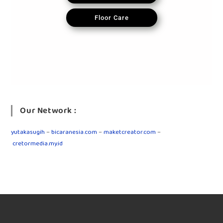
Floor Care
Our Network :
yutakasugih
–
bicaranesia.com
–
maketcreator.com
–
cretormedia.my.id