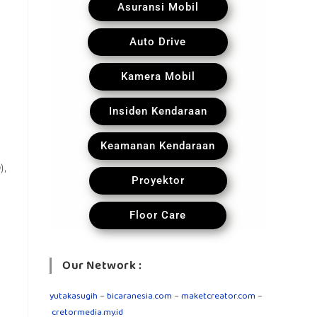
Asuransi Mobil
Auto Drive
Kamera Mobil
Insiden Kendaraan
Keamanan Kendaraan
),
Proyektor
Floor Care
Our Network :
yutakasugih
–
bicaranesia.com
–
maketcreator.com
–
cretormedia.my.id