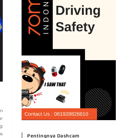
an
ar
ng
us
Pentingnya Dashcam