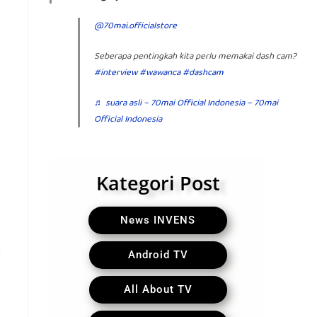
@70mai.officialstore
Seberapa pentingkah kita perlu memakai dash cam?
#interview
#wawanca
#dashcam
♬ suara asli – 70mai Official Indonesia – 70mai
Official Indonesia
Kategori Post
News INVENS
u
Android TV
All About TV