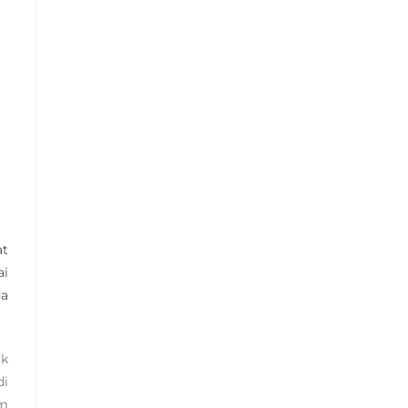
at
ai
da
uk
di
am