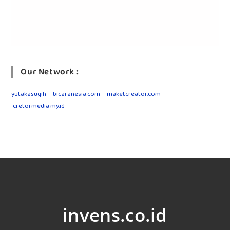
Our Network :
yutakasugih
–
bicaranesia.com
–
maketcreator.com
–
cretormedia.my.id
invens.co.id