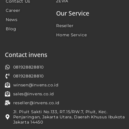
Contact Us
ZEVIA
Career
Our Service
News
Reseller
Blog
Home Service
Contact invens
081928828810
081928828810
winsen@invens.co.id
sales@invens.co.id
reseller@invens.co.id
Jl. Pluit Sakti No.133, RT.15/RW.7, Pluit, Kec.
Penjaringan, Jakarta Utara, Daerah Khusus Ibukota
Jakarta 14450