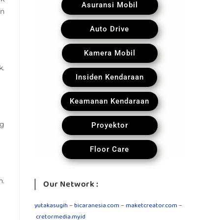
Asuransi Mobil
an
Auto Drive
Kamera Mobil
k.
Insiden Kendaraan
Keamanan Kendaraan
ng
Proyektor
Floor Care
n.
Our Network :
yutakasugih
–
bicaranesia.com
–
maketcreator.com
–
cretormedia.my.id