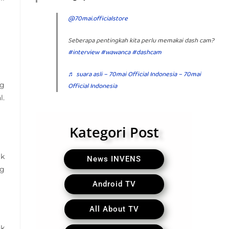
@70mai.officialstore
Seberapa pentingkah kita perlu memakai dash cam?
#interview
#wawanca
#dashcam
♬ suara asli – 70mai Official Indonesia – 70mai
ng
Official Indonesia
l.
Kategori Post
ak
News INVENS
ng
Android TV
All About TV
uk