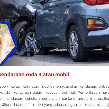
kendaraan roda 4 atau mobil
eperti keluar kota atau mudik menggunakan kendaraan pribad
kondisi kendaraan dalam keadaan optimal. Pemeriksaan har
en kendaraan sebelum perjalanan panjang untuk memastik
 Jika tidak maka insiden yang ada pada gambar diatas bisa sa