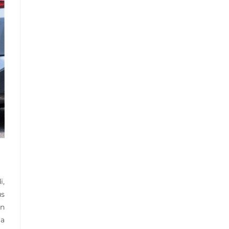
i,
us
an
ja