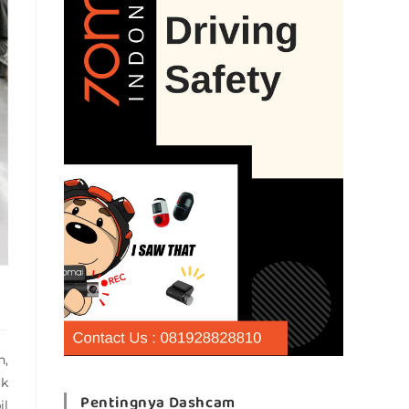
n,
uk
Pentingnya Dashcam
il