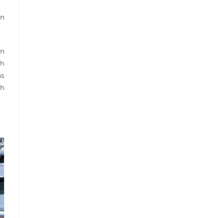
an
an
ah
as
ah