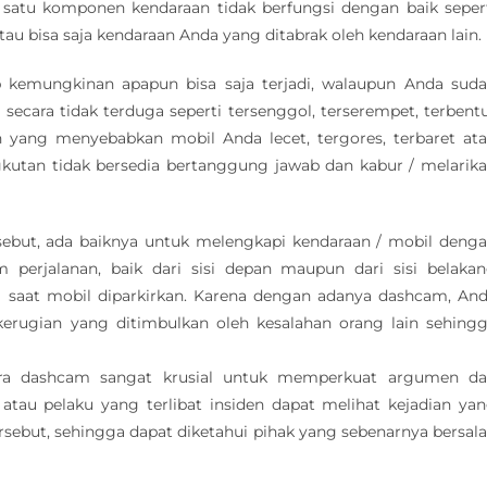
h satu komponen kendaraan tidak berfungsi dengan baik seper
u bisa saja kendaraan Anda yang ditabrak oleh kendaraan lain.
 kemungkinan apapun bisa saja terjadi, walaupun Anda sud
di secara tidak terduga seperti tersenggol, terserempet, terbent
n yang menyebabkan mobil Anda lecet, tergores, terbaret at
gkutan tidak bersedia bertanggung jawab dan kabur / melarik
ersebut, ada baiknya untuk melengkapi kendaraan / mobil deng
erjalanan, baik dari sisi depan maupun dari sisi belaka
 saat mobil diparkirkan. Karena dengan adanya dashcam, An
kerugian yang ditimbulkan oleh kesalahan orang lain sehing
era dashcam sangat krusial untuk memperkuat argumen d
atau pelaku yang terlibat insiden dapat melihat kejadian ya
rsebut, sehingga dapat diketahui pihak yang sebenarnya bersal