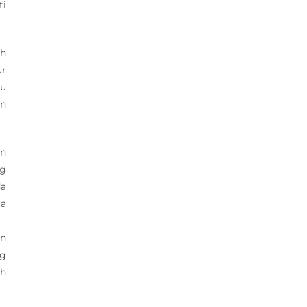
ti
ah
ur
au
an
an
ng
da
ga
an
ng
ah