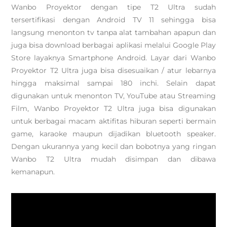
Wanbo Proyektor dengan tipe T2 Ultra sudah
tersertifikasi dengan Android TV 11 sehingga bisa
langsung menonton tv tanpa alat tambahan apapun dan
juga bisa download berbagai aplikasi melalui Google Play
Store layaknya Smartphone Android. Layar dari Wanbo
Proyektor T2 Ultra juga bisa disesuaikan / atur lebarnya
hingga maksimal sampai 180 inchi. Selain dapat
digunakan untuk menonton TV, YouTube atau Streaming
Film, Wanbo Proyektor T2 Ultra juga bisa digunakan
untuk berbagai macam aktifitas hiburan seperti bermain
game, karaoke maupun dijadikan bluetooth speaker.
Dengan ukurannya yang kecil dan bobotnya yang ringan
Wanbo T2 Ultra mudah disimpan dan dibawa
kemanapun.