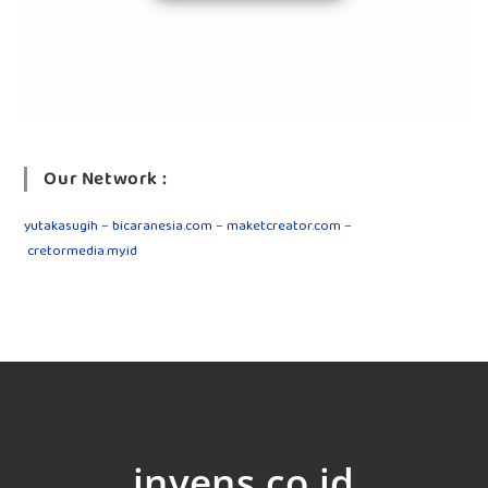
Our Network :
yutakasugih
–
bicaranesia.com
–
maketcreator.com
–
cretormedia.my.id
invens.co.id