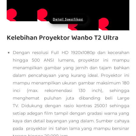
Detail Spesifikasi
Kelebihan Proyektor Wanbo T2 Ultra
Dengan resolusi Full HD 1920x1080p dan kecerahan
hingga 500 ANSI lumens, proyektor ini mampu
menampilkan gambar yang jernih dan tajam bahkan
dalam pencahayaan yang kurang ideal. Proyektor ini
mampu menampilkan ukuran gambar maksimum 180
inci (max. rekomendasi 130 inch), sehingga
menghemat puluhan juta dibanding beli Large
TV. Didukung dengan rasio kontras 2500:1 sehingga
setiap adegan film tampil dengan gradasi warna yang
kaya dan detail bayangan yang dalam. Sumber cahaya
pada proyektor ini tahan lama yang mampu bersinar