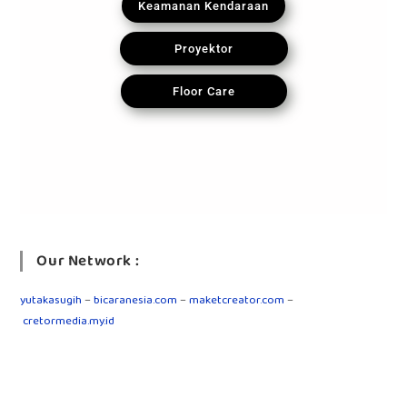
Keamanan Kendaraan
Proyektor
Floor Care
Our Network :
yutakasugih
–
bicaranesia.com
–
maketcreator.com
–
cretormedia.my.id