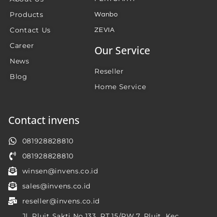
Products
Wanbo
Contact Us
ZEVIA
Career
Our Service
News
Reseller
Blog
Home Service
Contact invens
081928828810
081928828810
winsen@invens.co.id
sales@invens.co.id
reseller@invens.co.id
Jl. Pluit Sakti No.133, RT.15/RW.7, Pluit, Kec.