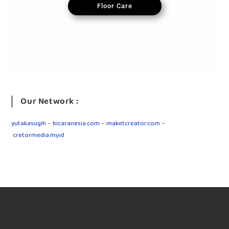
Floor Care
Our Network :
yutakasugih
–
bicaranesia.com
–
maketcreator.com
–
cretormedia.my.id