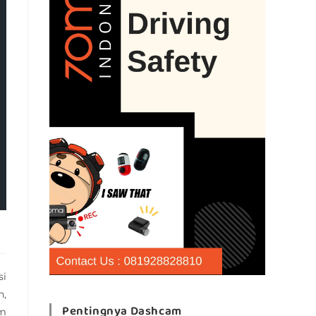
si
n,
Pentingnya Dashcam
am