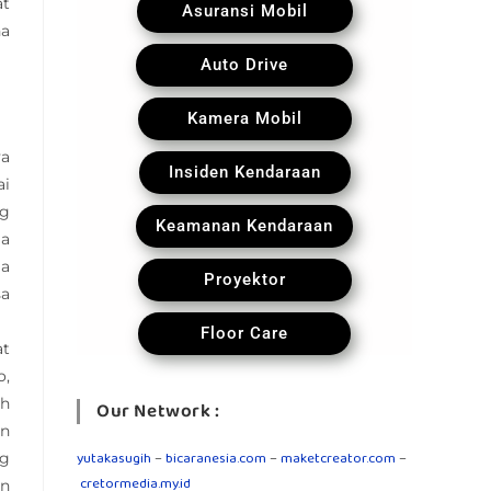
at
Asuransi Mobil
na
Auto Drive
Kamera Mobil
ya
Insiden Kendaraan
ai
ng
Keamanan Kendaraan
ga
ga
Proyektor
sa
Floor Care
at
o,
sh
Our Network :
an
yutakasugih
–
bicaranesia.com
–
maketcreator.com
–
ng
cretormedia.my.id
an