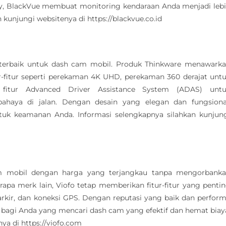
ndly, BlackVue membuat monitoring kendaraan Anda menjadi leb
kunjungi websitenya di https://blackvue.co.id
n terbaik untuk dash cam mobil. Produk Thinkware menawark
ur-fitur seperti perekaman 4K UHD, perekaman 360 derajat unt
 fitur Advanced Driver Assistance System (ADAS) unt
haya di jalan. Dengan desain yang elegan dan fungsiona
ntuk keamanan Anda. Informasi selengkapnya silahkan kunjun
 mobil dengan harga yang terjangkau tanpa mengorbank
rapa merk lain, Viofo tetap memberikan fitur-fitur yang penti
arkir, dan koneksi GPS. Dengan reputasi yang baik dan perfor
t bagi Anda yang mencari dash cam yang efektif dan hemat biay
ya di https://viofo.com