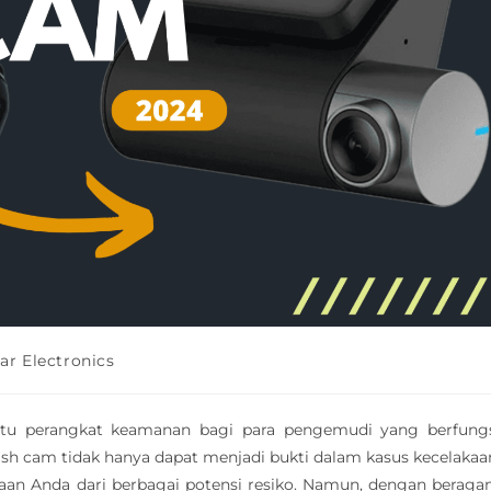
ar Electronics
tu perangkat keamanan bagi para pengemudi yang berfung
Dash cam tidak hanya dapat menjadi bukti dalam kasus kecelakaa
n Anda dari berbagai potensi resiko. Namun, dengan berag