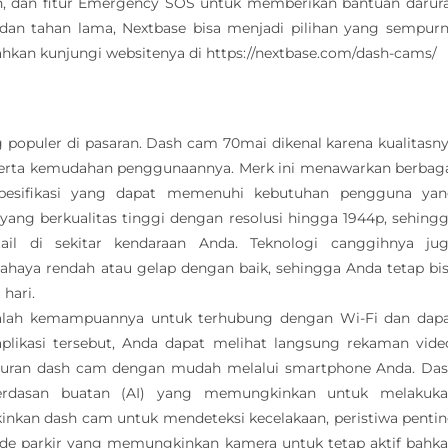
 dan fitur Emergency SOS untuk memberikan bantuan darur
h dan tahan lama, Nextbase bisa menjadi pilihan yang sempur
ahkan kunjungi websitenya di https://nextbase.com/dash-cams/
populer di pasaran. Dash cam 70mai dikenal karena kualitasn
a, serta kemudahan penggunaannya. Merk ini menawarkan berbag
esifikasi yang dapat memenuhi kebutuhan pengguna ya
yang berkualitas tinggi dengan resolusi hingga 1944p, sehing
ail di sekitar kendaraan Anda. Teknologi canggihnya ju
haya rendah atau gelap dengan baik, sehingga Anda tetap bi
hari.
dalah kemampuannya untuk terhubung dengan Wi-Fi dan dap
aplikasi tersebut, Anda dapat melihat langsung rekaman vide
turan dash cam dengan mudah melalui smartphone Anda. Da
erdasan buatan (AI) yang memungkinkan untuk melakuk
inkan dash cam untuk mendeteksi kecelakaan, peristiwa penti
mode parkir yang memungkinkan kamera untuk tetap aktif bahk