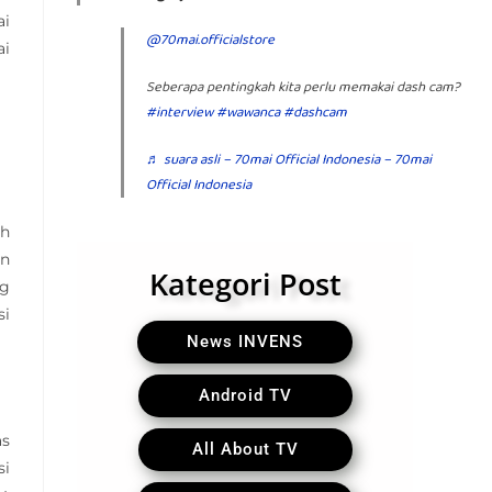
ai
@70mai.officialstore
ai
Seberapa pentingkah kita perlu memakai dash cam?
#interview
#wawanca
#dashcam
♬ suara asli – 70mai Official Indonesia – 70mai
Official Indonesia
sh
an
Kategori Post
ng
si
News INVENS
Android TV
as
All About TV
si