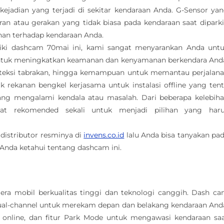
kejadian yang terjadi di sekitar kendaraan Anda. G-Sensor ya
n atau gerakan yang tidak biasa pada kendaraan saat diparki
an terhadap kendaraan Anda.
liki dashcam 70mai ini, kami sangat menyarankan Anda unt
ntuk meningkatkan keamanan dan kenyamanan berkendara And
 deteksi tabrakan, hingga kemampuan untuk memantau perjalan
 rekanan bengkel kerjasama untuk instalasi offline yang ten
ng mengalami kendala atau masalah. Dari beberapa kelebih
t rekomended sekali untuk menjadi pilihan yang har
 distributor resminya di
invens.co.id
lalu Anda bisa tanyakan pa
Anda ketahui tentang dashcam ini.
ra mobil berkualitas tinggi dan teknologi canggih. Dash c
 dual-channel untuk merekam depan dan belakang kendaraan And
online, dan fitur Park Mode untuk mengawasi kendaraan sa