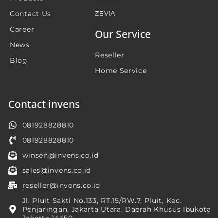
Contact Us
ZEVIA
Career
Our Service
News
Reseller
Blog
Home Service
Contact invens
081928828810
081928828810
winsen@invens.co.id
sales@invens.co.id
reseller@invens.co.id
Jl. Pluit Sakti No.133, RT.15/RW.7, Pluit, Kec.
Penjaringan, Jakarta Utara, Daerah Khusus Ibukota
Jakarta 14450