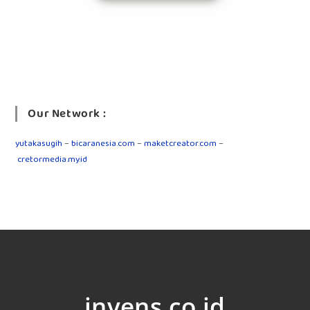
Our Network :
yutakasugih
–
bicaranesia.com
–
maketcreator.com
–
cretormedia.my.id
invens.co.id