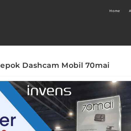
Home
A
epok Dashcam Mobil 70mai