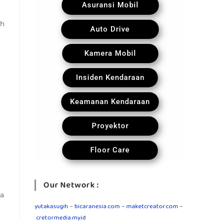
Asuransi Mobil
ih
Auto Drive
Kamera Mobil
Insiden Kendaraan
Keamanan Kendaraan
Proyektor
Floor Care
Our Network :
ta
yutakasugih
–
bicaranesia.com
–
maketcreator.com
–
cretormedia.my.id