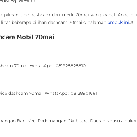
hubungi kami..!!!
a pilihan tipe dashcam dari merk 70mai yang dapat Anda pil
 lihat beberapa pilihan dashcam 70mai dihalaman
produk ini
..!!!
hcam Mobil 70mai
ashcam 70mai. WhtasApp : 081928828810
vice dashcam 70mai. WhatsApp : 081289016611
mangan Bar., Kec. Pademangan, Jkt Utara, Daerah Khusus Ibuko