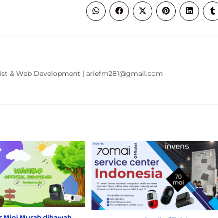
alist & Web Development | ariefm281@gmail.com
r Mini Murah dibawah