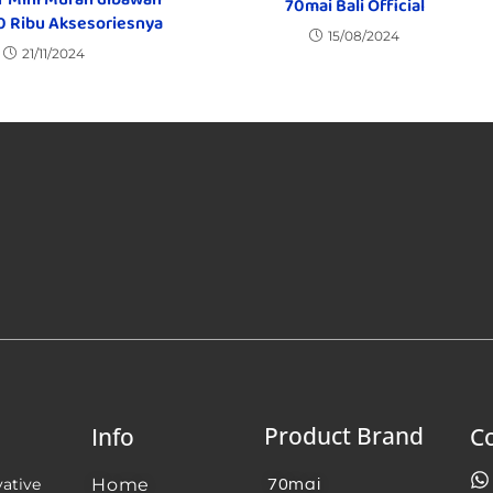
70mai Bali Official
0 Ribu Aksesoriesnya
15/08/2024
21/11/2024
Product Brand
Info
Co
vative
Home
70mai