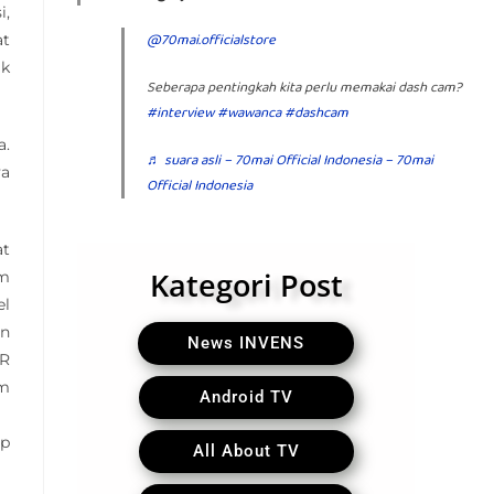
i,
@70mai.officialstore
at
ak
Seberapa pentingkah kita perlu memakai dash cam?
#interview
#wawanca
#dashcam
a.
♬ suara asli – 70mai Official Indonesia – 70mai
ya
Official Indonesia
at
Kategori Post
am
el
an
News INVENS
DR
am
Android TV
pp
All About TV