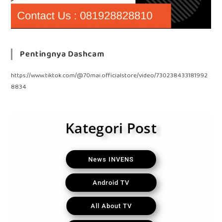
Pentingnya Dashcam
https://www.tiktok.com/@70mai.officialstore/video/730238433181992
8834
Kategori Post
News INVENS
Android TV
All About TV