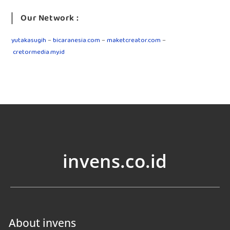
Our Network :
yutakasugih
–
bicaranesia.com
–
maketcreator.com
–
cretormedia.my.id
invens.co.id
About invens