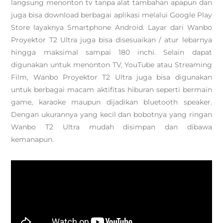
langsung menonton tv tanpa alat tambahan apapun dan
juga bisa download berbagai aplikasi melalui Google Play
Store layaknya Smartphone Android. Layar dari Wanbo
Proyektor T2 Ultra juga bisa disesuaikan / atur lebarnya
hingga maksimal sampai 180 inchi. Selain dapat
digunakan untuk menonton TV, YouTube atau Streaming
Film, Wanbo Proyektor T2 Ultra juga bisa digunakan
untuk berbagai macam aktifitas hiburan seperti bermain
game, karaoke maupun dijadikan bluetooth speaker.
Dengan ukurannya yang kecil dan bobotnya yang ringan
Wanbo T2 Ultra mudah disimpan dan dibawa
kemanapun.