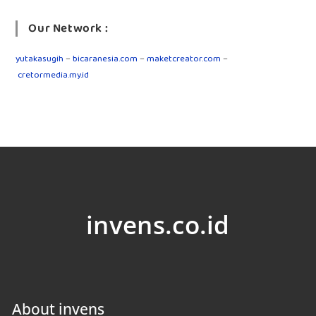
Our Network :
yutakasugih
–
bicaranesia.com
–
maketcreator.com
–
cretormedia.my.id
invens.co.id
About invens