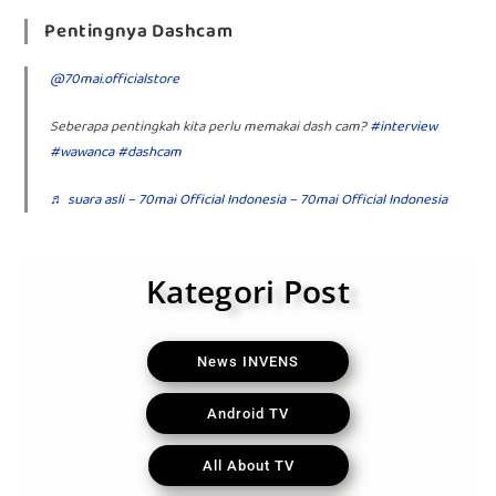
Pentingnya Dashcam
@70mai.officialstore
Seberapa pentingkah kita perlu memakai dash cam?
#interview
#wawanca
#dashcam
♬ suara asli – 70mai Official Indonesia – 70mai Official Indonesia
Kategori Post
News INVENS
Android TV
All About TV