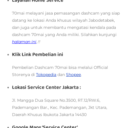
Layanan Home Service
70mai melayani jasa pemasangan dashcam yang siap
datang ke lokasi Anda khusus wilayah Jabodetabek,
dan juga untuk membantu mengatasi kendala pada
dashcam 70mai yang Anda miliki. Silahkan kunjungi
halaman ini
..!!
Klik Link Pembelian ini
Pembelian Dashcam 70mai bisa melalui
Official
Storenya di
Tokopedia
dan
Shopee
.
Lokasi Service Center Jakarta :
Jl. Mangga Dua Square No.3500, RT.12/RW.6,
Pademangan Bar., Kec. Pademangan, Jkt Utara,
Daerah Khusus Ibukota Jakarta 14430
Google Maps ‘Service Center’