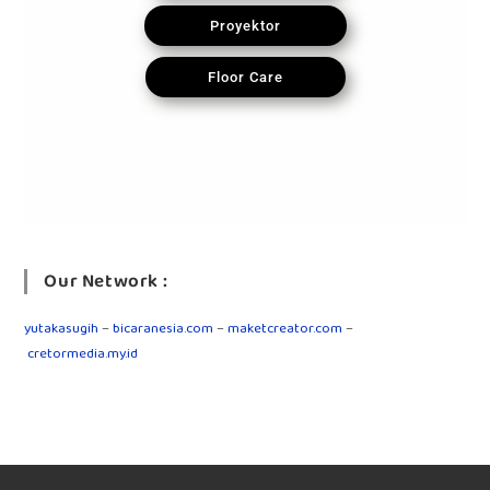
Proyektor
Floor Care
Our Network :
yutakasugih
–
bicaranesia.com
–
maketcreator.com
–
cretormedia.my.id