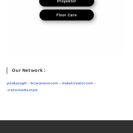
Proyektor
Floor Care
Our Network :
yutakasugih
–
bicaranesia.com
–
maketcreator.com
–
cretormedia.my.id