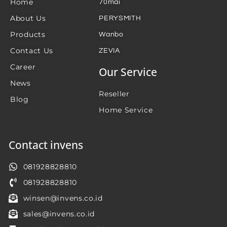
Home
70mai
About Us
PERYSMITH
Products
Wanbo
Contact Us
ZEVIA
Career
Our Service
News
Reseller
Blog
Home Service
Contact invens
081928828810
081928828810
winsen@invens.co.id
sales@invens.co.id