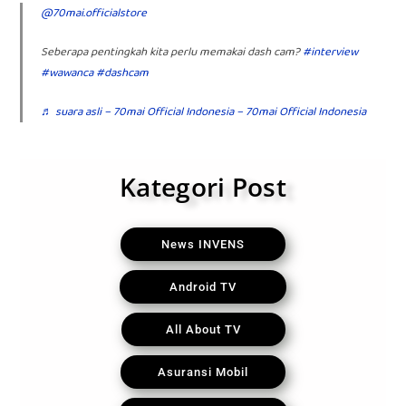
@70mai.officialstore
Seberapa pentingkah kita perlu memakai dash cam?
#interview
#wawanca
#dashcam
♬ suara asli – 70mai Official Indonesia – 70mai Official Indonesia
Kategori Post
News INVENS
Android TV
All About TV
Asuransi Mobil