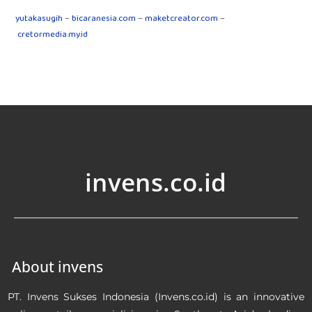
yutakasugih
–
bicaranesia.com
–
maketcreator.com
–
cretormedia.my.id
invens.co.id
About invens
PT. Invens Sukses Indonesia (Invens.co.id) is an innovative