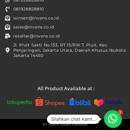
081928828810
081928828810
winsen@invens.co.id
sales@invens.co.id
reseller@invens.co.id
Jl. Pluit Sakti No.133, RT.15/RW.7, Pluit, Kec.
Penjaringan, Jakarta Utara, Daerah Khusus Ibukota
Jakarta 14450
All Product Available at :
1
Silahkan chat kami...
PT. Invens Sukses Indonesia