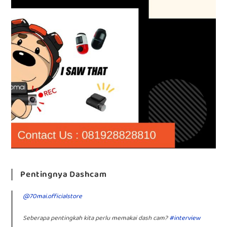
Pentingnya Dashcam
@70mai.officialstore
Seberapa pentingkah kita perlu memakai dash cam?
#interview