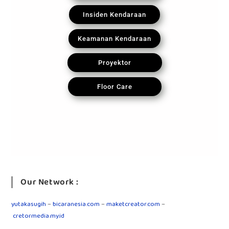
Insiden Kendaraan
Keamanan Kendaraan
Proyektor
Floor Care
Our Network :
yutakasugih
–
bicaranesia.com
–
maketcreator.com
–
cretormedia.my.id