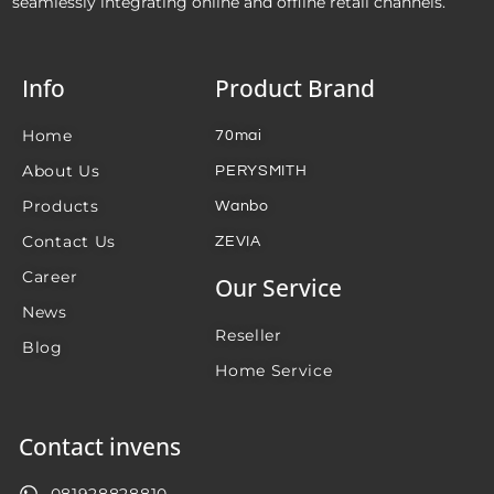
seamlessly integrating online and offline retail channels.
Info
Product Brand
Home
70mai
About Us
PERYSMITH
Products
Wanbo
Contact Us
ZEVIA
Career
Our Service
News
Reseller
Blog
Home Service
Contact invens