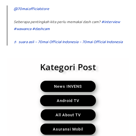
@70mai.officialstore
Seberapa pentingkah kita perlu memakai dash cam?
#interview
#wawanca
#dashcam
♬ suara asli – 70mai Official Indonesia – 70mai Official Indonesia
Kategori Post
News INVENS
Android TV
All About TV
Asuransi Mobil