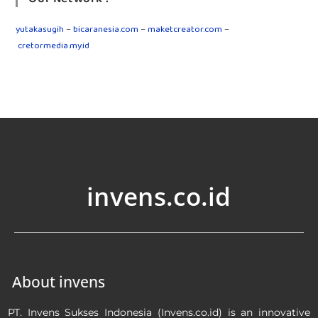
yutakasugih
–
bicaranesia.com
–
maketcreator.com
–
cretormedia.my.id
invens.co.id
About invens
PT. Invens Sukses Indonesia (Invens.co.id) is an innovative