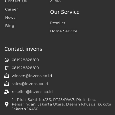
Contact Us
ZEVIA
Career
Our Service
News
Reseller
Blog
Home Service
Contact invens
081928828810
081928828810
winsen@invens.co.id
sales@invens.co.id
reseller@invens.co.id
Jl. Pluit Sakti No.133, RT.15/RW.7, Pluit, Kec.
Penjaringan, Jakarta Utara, Daerah Khusus Ibukota
Jakarta 14450