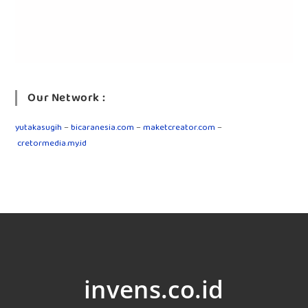
Our Network :
yutakasugih
–
bicaranesia.com
–
maketcreator.com
–
cretormedia.my.id
invens.co.id