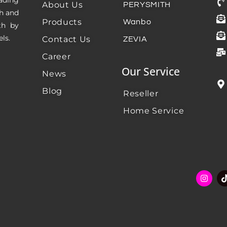
About Us
PERYSMITH
th and
Products
Wanbo
th by
ls.
Contact Us
ZEVIA
Career
Our Service
News
Blog
Reseller
Home Service