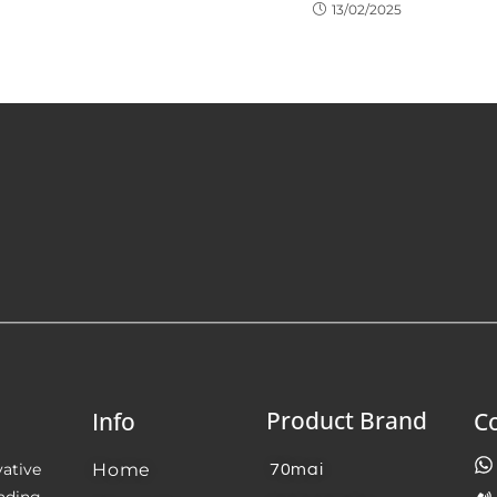
13/02/2025
Product Brand
Info
Co
vative
Home
70mai
eading