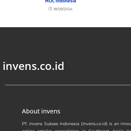
MOC Indonesia
18/09/2024
invens.co.id
About invens
PT. Invens Sukses Indonesia (Invens.co.id) is an inno
online retailer specializing in Southeast Asia’s l