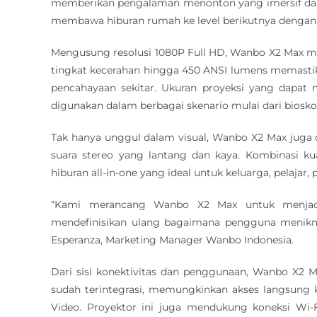
memberikan pengalaman menonton yang imersif dan
membawa hiburan rumah ke level berikutnya dengan p
Mengusung resolusi 1080P Full HD, Wanbo X2 Max me
tingkat kecerahan hingga 450 ANSI lumens memastika
pencahayaan sekitar. Ukuran proyeksi yang dapat
digunakan dalam berbagai skenario mulai dari biosko
Tak hanya unggul dalam visual, Wanbo X2 Max juga 
suara stereo yang lantang dan kaya. Kombinasi ku
hiburan all-in-one yang ideal untuk keluarga, pelajar, p
“Kami merancang Wanbo X2 Max untuk menjadi l
mendefinisikan ulang bagaimana pengguna menikma
Esperanza, Marketing Manager Wanbo Indonesia.
Dari sisi konektivitas dan penggunaan, Wanbo X2 M
sudah terintegrasi, memungkinkan akses langsung ke
Video. Proyektor ini juga mendukung koneksi Wi-Fi