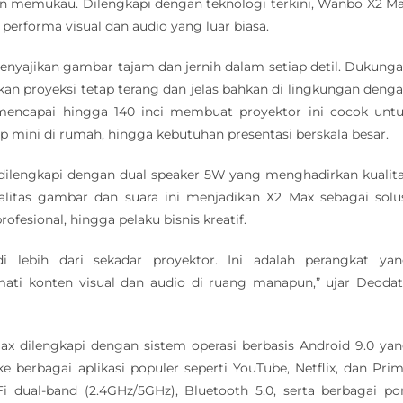
 memukau. Dilengkapi dengan teknologi terkini, Wanbo X2 M
erforma visual dan audio yang luar biasa.
nyajikan gambar tajam dan jernih dalam setiap detil. Dukung
n proyeksi tetap terang dan jelas bahkan di lingkungan deng
 mencapai hingga 140 inci membuat proyektor ini cocok unt
p mini di rumah, hingga kebutuhan presentasi berskala besar.
dilengkapi dengan dual speaker 5W yang menghadirkan kualit
alitas gambar dan suara ini menjadikan X2 Max sebagai solu
rofesional, hingga pelaku bisnis kreatif.
ebih dari sekadar proyektor. Ini adalah perangkat ya
ti konten visual dan audio di ruang manapun,” ujar Deoda
ax dilengkapi dengan sistem operasi berbasis Android 9.0 ya
 berbagai aplikasi populer seperti YouTube, Netflix, dan Pri
 dual-band (2.4GHz/5GHz), Bluetooth 5.0, serta berbagai po