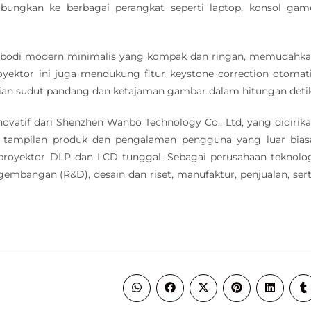
bungkan ke berbagai perangkat seperti laptop, konsol gam
n bodi modern minimalis yang kompak dan ringan, memudahk
ktor ini juga mendukung fitur keystone correction otomat
uaian sudut pandang dan ketajaman gambar dalam hitungan detik
ovatif dari Shenzhen Wanbo Technology Co., Ltd, yang didirik
 tampilan produk dan pengalaman pengguna yang luar bias
royektor DLP dan LCD tunggal. Sebagai perusahaan teknolo
gembangan (R&D), desain dan riset, manufaktur, penjualan, ser