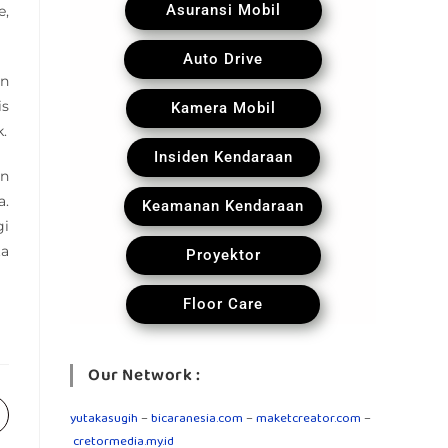
Asuransi Mobil
e,
Auto Drive
an
is
Kamera Mobil
.
Insiden Kendaraan
an
a.
Keamanan Kendaraan
gi
ta
Proyektor
Floor Care
Our Network :
yutakasugih
–
bicaranesia.com
–
maketcreator.com
–
cretormedia.my.id