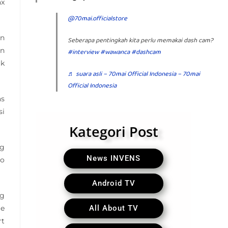
ax
@70mai.officialstore
an
Seberapa pentingkah kita perlu memakai dash cam?
an
#interview
#wawanca
#dashcam
uk
♬ suara asli – 70mai Official Indonesia – 70mai
Official Indonesia
as
si
Kategori Post
ng
News INVENS
to
Android TV
ng
me
All About TV
rt