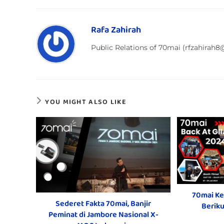
Rafa Zahirah
Public Relations of 70mai (rfzahirah
YOU MIGHT ALSO LIKE
70mai Ke
Sederet Fakta 70mai, Banjir
Beriku
Peminat di Jambore Nasional X-