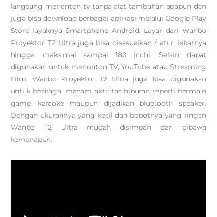
langsung menonton tv tanpa alat tambahan apapun dan
juga bisa download berbagai aplikasi melalui Google Play
Store layaknya Smartphone Android. Layar dari Wanbo
Proyektor T2 Ultra juga bisa disesuaikan / atur lebarnya
hingga maksimal sampai 180 inchi. Selain dapat
digunakan untuk menonton TV, YouTube atau Streaming
Film, Wanbo Proyektor T2 Ultra juga bisa digunakan
untuk berbagai macam aktifitas hiburan seperti bermain
game, karaoke maupun dijadikan bluetooth speaker.
Dengan ukurannya yang kecil dan bobotnya yang ringan
Wanbo T2 Ultra mudah disimpan dan dibawa
kemanapun.